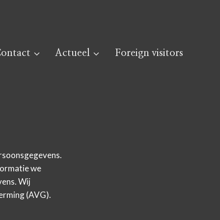
ontact
Actueel
Foreign visitors
ersoonsgegevens.
nformatie we
vens. Wij
erming (AVG).