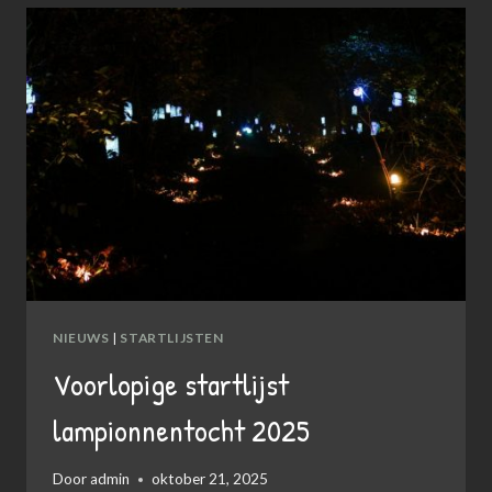
NIEUWS
|
STARTLIJSTEN
Voorlopige startlijst
lampionnentocht 2025
Door
admin
oktober 21, 2025