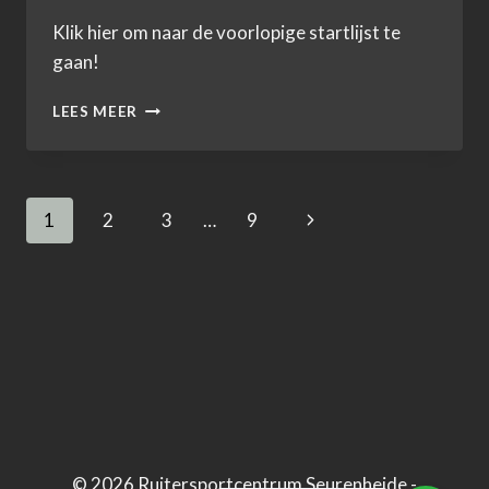
Klik hier om naar de voorlopige startlijst te
gaan!
VOORLOPIGE
LEES MEER
STARTLIJST
LAMPIONNENTOCHT
2025
Paginanavigatie
Volgende
1
2
3
…
9
pagina
© 2026 Ruitersportcentrum Seurenheide -