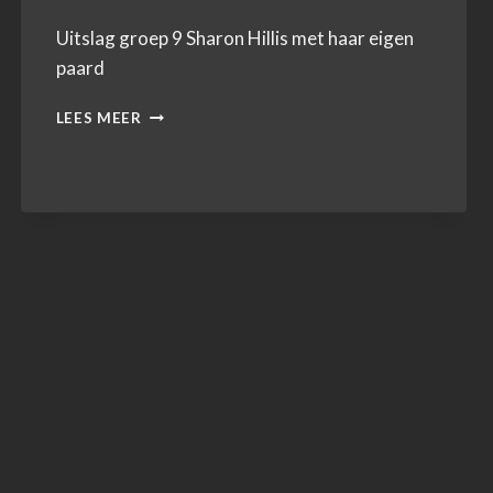
Uitslag groep 9 Sharon Hillis met haar eigen
paard
UITSLAG
LEES MEER
GROEP
9
9
OKTOBER
2022