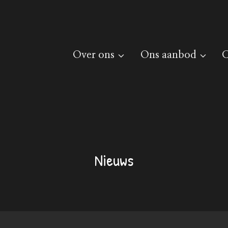
Over ons
Ons aanbod
C
Nieuws